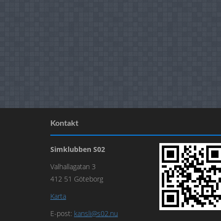
Kontakt
Simklubben S02
Valhallagatan 3
412 51 Göteborg
Karta
E-post:
kansli@s02.nu