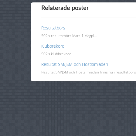
Relaterade poster
Resultatbörs
S02's resultatbörs Mars 1 Magpl...
Klubbrekord
S02's klubbrekord
Resultat SM/JSM och Höstsimiaden
Resultat SM/JSM och Höstsimiaden finns nu i resultatbörs