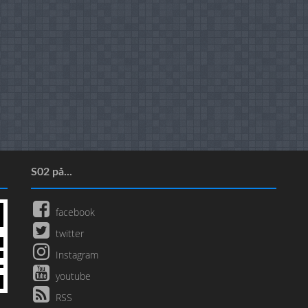
S02 på...
facebook
twitter
Instagram
youtube
RSS