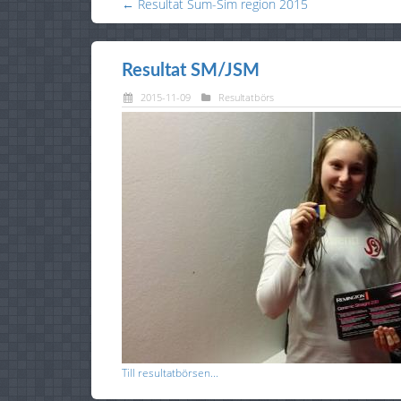
← Resultat Sum-Sim region 2015
Resultat SM/JSM
2015-11-09
Resultatbörs
Till resultatbörsen...