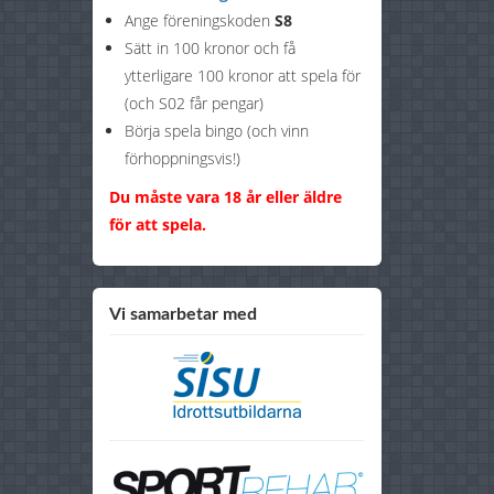
Ange föreningskoden
S8
Sätt in 100 kronor och få
ytterligare 100 kronor att spela för
(och S02 får pengar)
Börja spela bingo (och vinn
förhoppningsvis!)
Du måste vara 18 år eller äldre
för att spela.
Vi samarbetar med