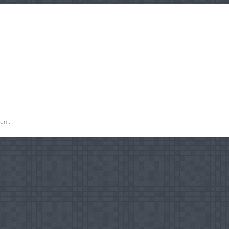
en...