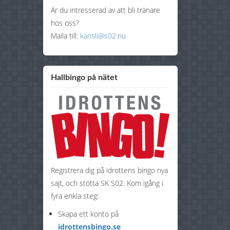
Är du intresserad av att bli tränare
hos oss?
Maila till:
kansli@s02.nu
Hallbingo på nätet
Registrera dig på idrottens bingo nya
sajt, och stötta SK S02. Kom igång i
fyra enkla steg:
Skapa ett konto på
idrottensbingo.se